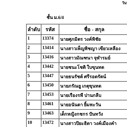
วัน
ชั้น ม.6/4
ลำดับ
รหัส
ชื่อ - สกุล
1
13374
นายศุภมิตร วงค์พิชัย
2
13414
นางสาวเพ็ญพิชญา เขียวเหลือง
3
13416
นางสาวมัณฑนา จุฬารมย์
4
13442
นายชนะโชติ ใบขุนทด
5
13447
นายธนรัชต์ ศรีรอดรัตน์
6
13450
นายภรัณยู เกตุขุนทด
7
13453
นายเรืองรพี ปานกลีบ
8
13461
นายอนันดา ยิ้มพะวัน
9
13463
เด็กหญิงกชกร ปันทวัง
10
13472
นางสาวปิยะธิดา วงค์เมืองคำ