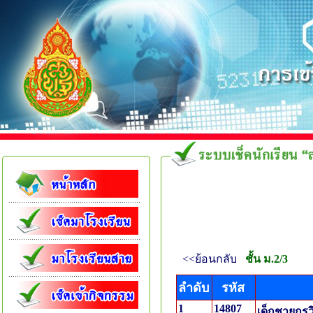
<<ย้อนกลับ
ชั้น ม.2/3
ลำดับ
รหัส
1
14807
เด็กชายกรว