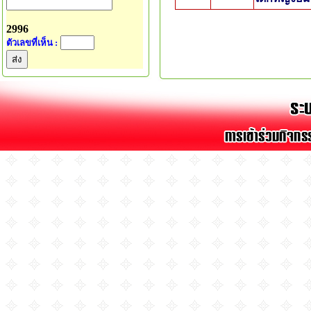
2996
ตัวเลขที่เห็น :